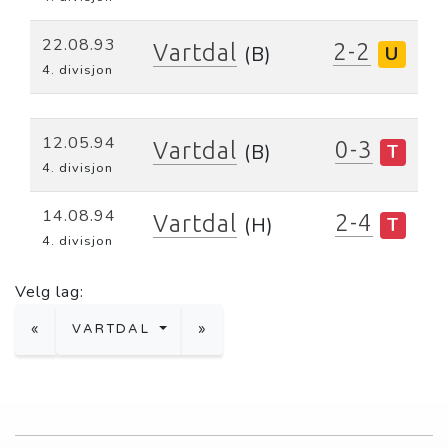
22.08.93
2-2
Vartdal
(B)
U
4. divisjon
12.05.94
0-3
Vartdal
(B)
T
4. divisjon
14.08.94
2-4
Vartdal
(H)
T
4. divisjon
Velg lag:
«
VARTDAL
»