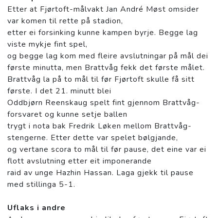
Etter at Fjørtoft-målvakt Jan André Møst omsider
var komen til rette på stadion,
etter ei forsinking kunne kampen byrje. Begge lag
viste mykje fint spel,
og begge lag kom med fleire avslutningar på mål dei
første minutta, men Brattvåg fekk det første målet.
Brattvåg la på to mål til før Fjørtoft skulle få sitt
første. I det 21. minutt blei
Oddbjørn Reenskaug spelt fint gjennom Brattvåg-
forsvaret og kunne setje ballen
trygt i nota bak Fredrik Løken mellom Brattvåg-
stengerne. Etter dette var spelet bølgjande,
og vertane scora to mål til før pause, det eine var ei
flott avslutning etter eit imponerande
raid av unge Hazhin Hassan. Laga gjekk til pause
med stillinga 5-1.
Uflaks i andre