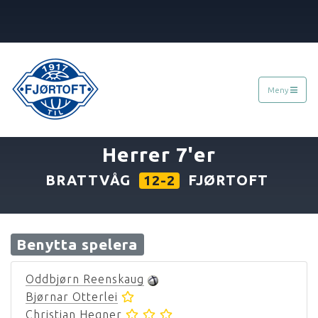
Meny
«
22.09.2006
»
Herrer 7'er
BRATTVÅG
FJØRTOFT
12-2
Benytta spelera
Oddbjørn Reenskaug
Bjørnar Otterlei
Christian Hegner