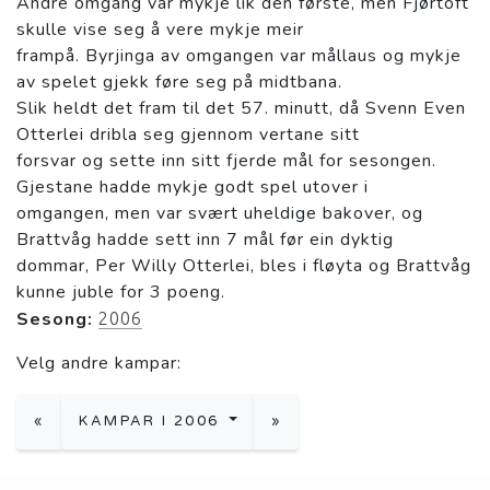
Andre omgang var mykje lik den første, men Fjørtoft
skulle vise seg å vere mykje meir
frampå. Byrjinga av omgangen var mållaus og mykje
av spelet gjekk føre seg på midtbana.
Slik heldt det fram til det 57. minutt, då Svenn Even
Otterlei dribla seg gjennom vertane sitt
forsvar og sette inn sitt fjerde mål for sesongen.
Gjestane hadde mykje godt spel utover i
omgangen, men var svært uheldige bakover, og
Brattvåg hadde sett inn 7 mål før ein dyktig
dommar, Per Willy Otterlei, bles i fløyta og Brattvåg
kunne juble for 3 poeng.
Sesong:
2006
Velg andre kampar:
«
KAMPAR I 2006
»